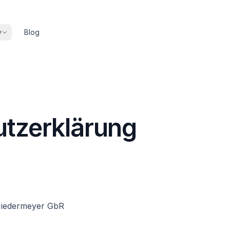
y
Blog
tzerklärung
Niedermeyer GbR